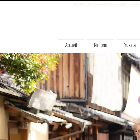
Kyoto Kimono Rental・Yukata / Séanc
Accueil
Kimono
Yukata