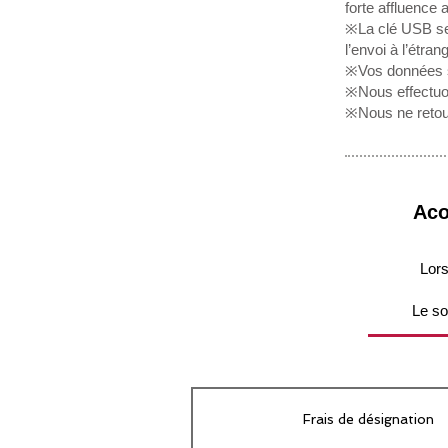
forte affluence 
※La clé USB ser
l’envoi à l’étra
※Vos données se
※Nous effectuon
※Nous ne retouch
Aco
Lors
Le so
Frais de désignation