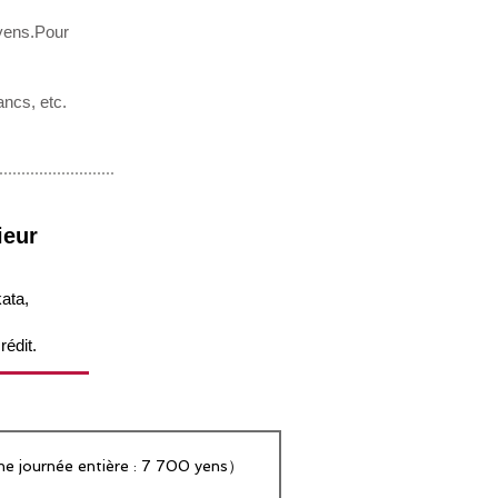
 yens.Pour
ancs, etc.
ieur
ata,
rédit.
e journée entière : 7 700 yens）