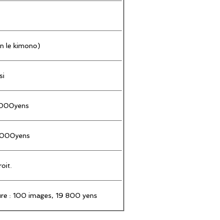
on le kimono)
si
0 000yens
0 000yens
oit.
re : 100 images, 19 800 yens