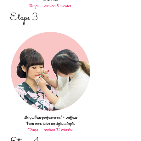
Temps ... environ 5 minutes
Etape 3
Maquilleur professionnel + coiffeur
Pour vous créer un style adapté
Temps ... environ 30 minutes