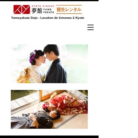
Yumeyakata Gojo - Location de kimonos à Kyoto