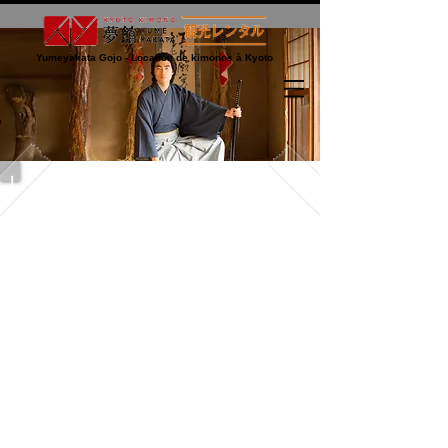
Yumeyakata Gojo - Location de kimonos à Kyoto
Le pack
Hakama
Samouraï