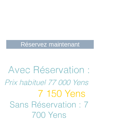
Réservez maintenant
Avec Réservation :
Transformez-
Prix habituel 77
000 Yens
vous en
7 15
0 Yens
Samouraï
Sans Réservation : 7
700 Yens
Le pack inclut :