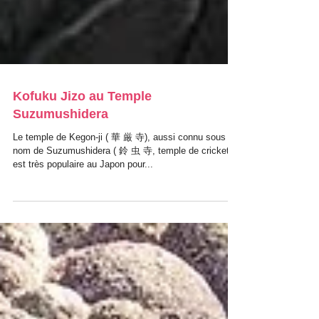
Kofuku Jizo au Temple
Suzumushidera
Le temple de Kegon-ji ( 華 厳 寺), aussi connu sous le
nom de Suzumushidera ( 鈴 虫 寺, temple de cricket),
est très populaire au Japon pour...