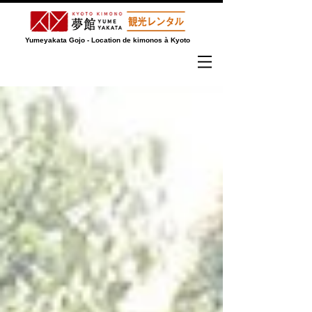
Yumeyakata Gojo - Location de kimonos à Kyoto