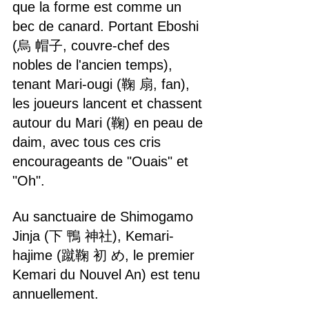
que la forme est comme un 
bec de canard. Portant Eboshi 
(烏 帽子, couvre-chef des 
nobles de l'ancien temps), 
tenant Mari-ougi (鞠 扇, fan), 
les joueurs lancent et chassent 
autour du Mari (鞠) en peau de 
daim, avec tous ces cris 
encourageants de "Ouais" et 
"Oh".
Au sanctuaire de Shimogamo 
Jinja (下 鴨 神社), Kemari-
hajime (蹴鞠 初 め, le premier 
Kemari du Nouvel An) est tenu 
annuellement.