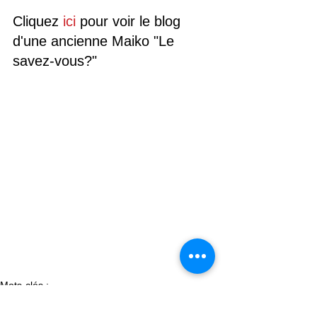
Cliquez 
ici
 pour voir le blog 
d'une ancienne Maiko "Le 
savez-vous?"
Mots-clés :
Culture Japonaise
Evenement de Kyoto
Jardin Japonais
Spectacle kimono
Sport japonais