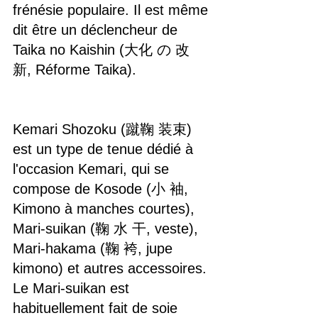
frénésie populaire. Il est même 
dit être un déclencheur de 
Taika no Kaishin (大化 の 改 
新, Réforme Taika).
Kemari Shozoku (蹴鞠 装束) 
est un type de tenue dédié à 
l'occasion Kemari, qui se 
compose de Kosode (小 袖, 
Kimono à manches courtes), 
Mari-suikan (鞠 水 干, veste), 
Mari-hakama (鞠 袴, jupe 
kimono) et autres accessoires. 
Le Mari-suikan est 
habituellement fait de soie 