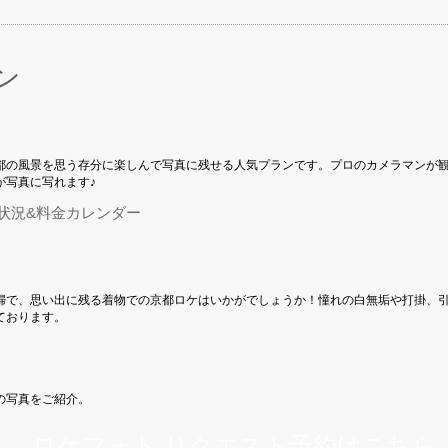
ン
都の風景を思う存分に楽しんで写真に残せる人気プランです。プロのカメラマンが
が写真に写れます♪
状況&料金カレンダー
婦で、思い出に残る着物での京都ロケはいかがでしょうか！憧れの白無垢や打掛、
ております。
の写真をご紹介。
ロケフォト リクエスト予約はこちら