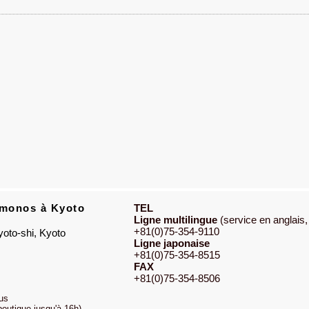
imonos à Kyoto
TEL
Ligne multilingue
(service en anglais,
+81(0)75-354-9110
oto-shi, Kyoto
Ligne japonaise
+81(0)75-354-8515
FAX
+81(0)75-354-8506
us
outique jusqu'à 16h)