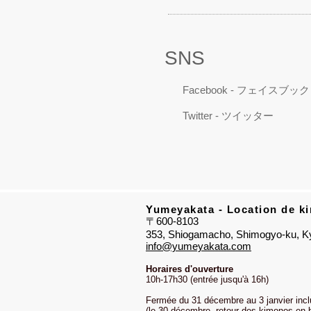
SNS
Facebook - フェイスブック
Twitter - ツイッター
Yumeyakata - Location de k
〒600-8103
353, Shiogamacho, Shimogyo-ku, Ky
info@yumeyakata.com
Horaires d'ouverture
10h-17h30 (entrée jusqu'à 16h)
Fermée du 31 décembre au 3 janvier incl
(le 30 décembre, retour des kimonos en b